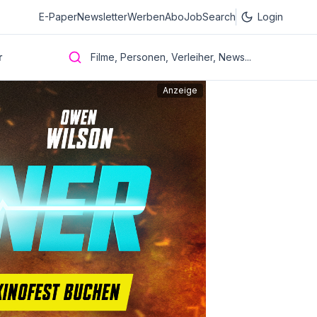
E-Paper
Newsletter
Werben
Abo
JobSearch
Login
r
Filme, Personen, Verleiher, News...
Anzeige