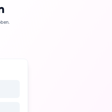
n
oben.