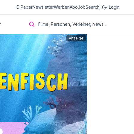
E-Paper
Newsletter
Werben
Abo
JobSearch
Login
r
Filme, Personen, Verleiher, News...
Anzeige