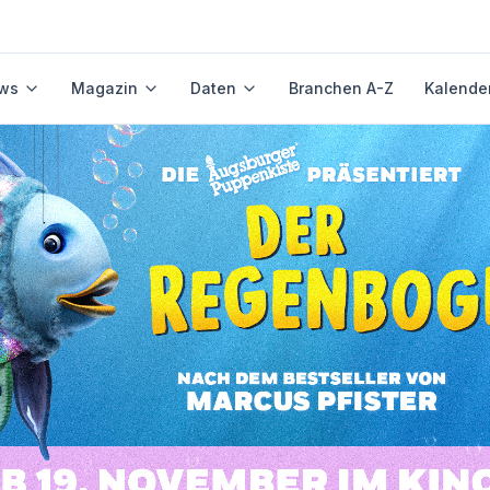
ws
Magazin
Daten
Branchen A-Z
Kalende