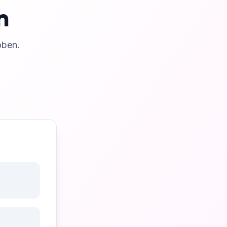
n
oben.