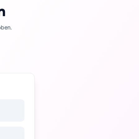
n
oben.