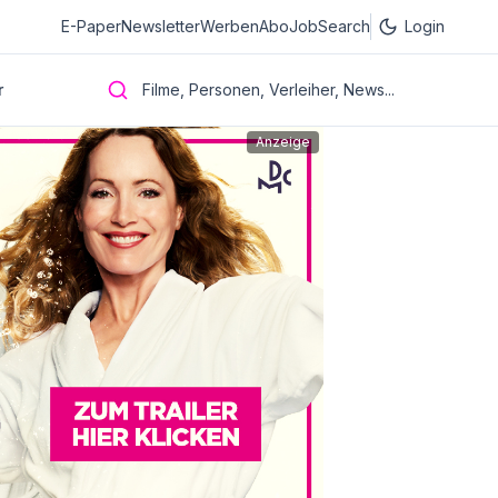
E-Paper
Newsletter
Werben
Abo
JobSearch
Login
r
Filme, Personen, Verleiher, News...
Anzeige