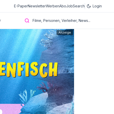
E-Paper
Newsletter
Werben
Abo
JobSearch
Login
r
Filme, Personen, Verleiher, News...
Anzeige