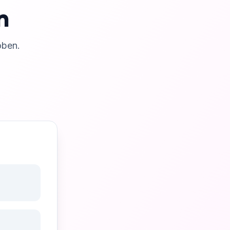
n
oben.