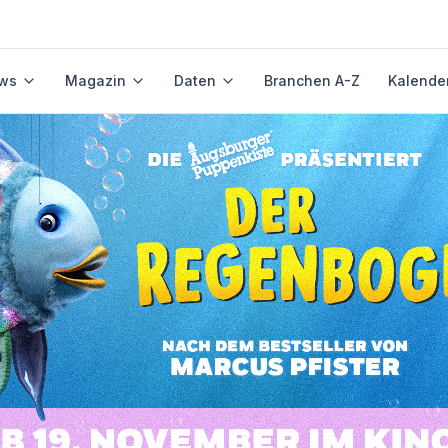
ws
Magazin
Daten
Branchen A-Z
Kalende