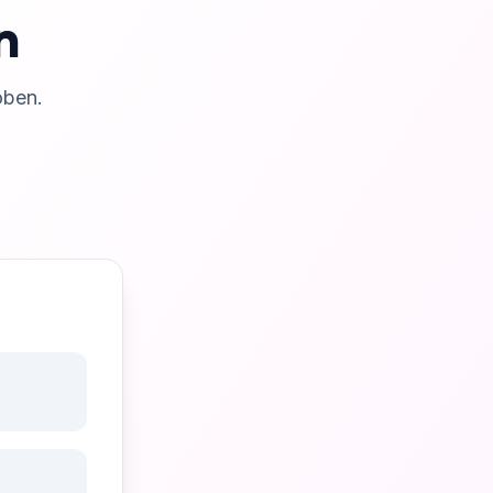
n
oben.