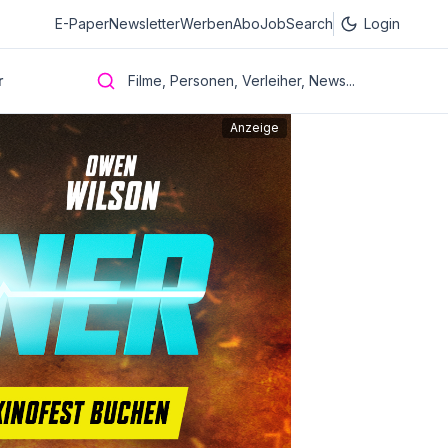
E-Paper
Newsletter
Werben
Abo
JobSearch
Login
r
Filme, Personen, Verleiher, News...
Anzeige