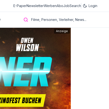
E-Paper
Newsletter
Werben
Abo
JobSearch
Login
r
Filme, Personen, Verleiher, News...
Anzeige