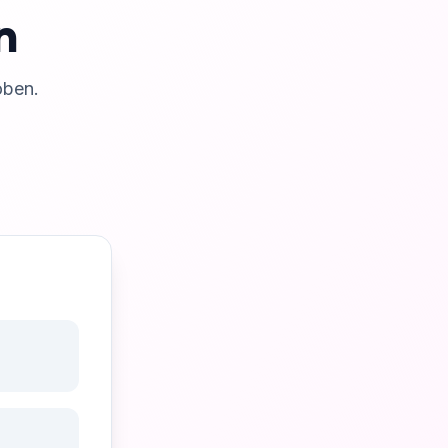
n
oben.