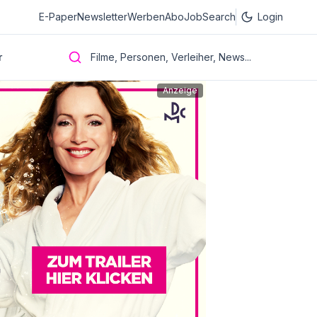
E-Paper
Newsletter
Werben
Abo
JobSearch
Login
r
Filme, Personen, Verleiher, News...
Anzeige