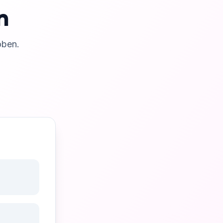
n
oben.