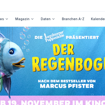
ws
Magazin
Daten
Branchen A-Z
Kalende