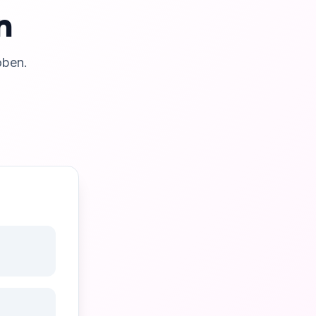
n
oben.