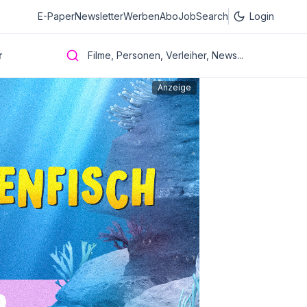
E-Paper
Newsletter
Werben
Abo
JobSearch
Login
r
Filme, Personen, Verleiher, News...
Anzeige