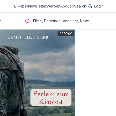
E-Paper
Newsletter
Werben
Abo
JobSearch
Login
r
Filme, Personen, Verleiher, News...
Anzeige