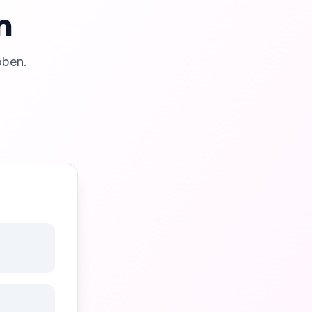
n
oben.