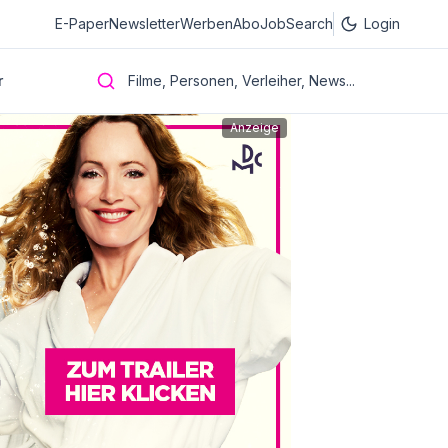
E-Paper
Newsletter
Werben
Abo
JobSearch
Login
r
Filme, Personen, Verleiher, News...
Anzeige