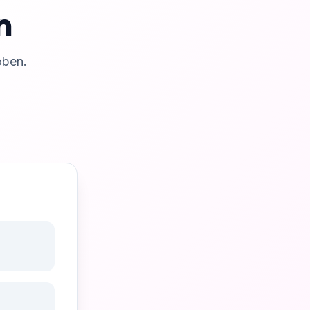
n
oben.