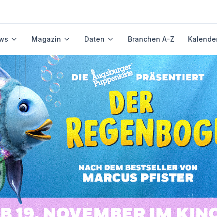
ws
Magazin
Daten
Branchen A-Z
Kalende