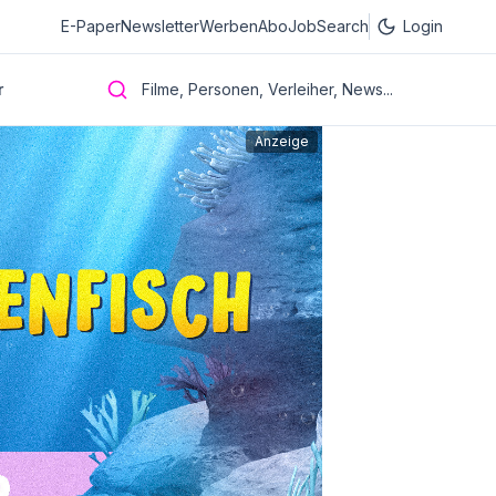
E-Paper
Newsletter
Werben
Abo
JobSearch
Login
r
Filme, Personen, Verleiher, News...
Anzeige