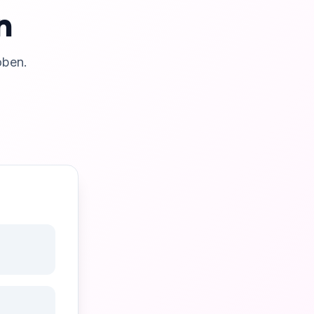
n
oben.