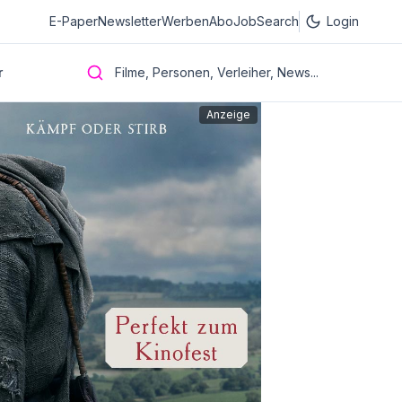
E-Paper
Newsletter
Werben
Abo
JobSearch
Login
r
Filme, Personen, Verleiher, News...
Anzeige