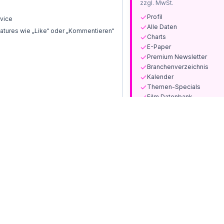
zzgl. MwSt.
Profil
vice
Alle Daten
tures wie „Like“ oder „Kommentieren“
Charts
E-Paper
Premium Newsletter
Branchenverzeichnis
Kalender
Themen-Specials
Film Datenbank
Print-Ausgaben und Sond
Jetzt abonnieren
Bereits Kunde? Anmelden