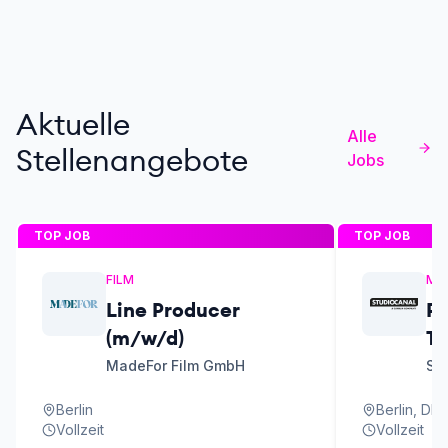
Aktuelle
Alle
Stellenangebote
Jobs
TOP JOB
TOP JOB
FILM
MA
Line Producer
P
(m/w/d)
Th
&
MadeFor Film GmbH
ST
En
Berlin
Berlin, DE
(
Vollzeit
Vollzeit