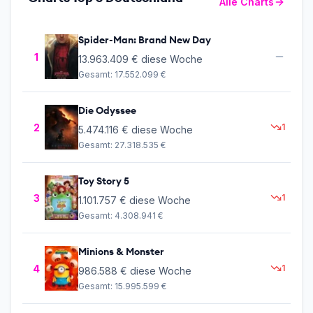
Alle Charts
Spider-Man: Brand New Day
1
13.963.409 €
diese Woche
Gesamt:
17.552.099 €
Die Odyssee
2
1
5.474.116 €
diese Woche
Gesamt:
27.318.535 €
Toy Story 5
3
1
1.101.757 €
diese Woche
Gesamt:
4.308.941 €
Minions & Monster
4
1
986.588 €
diese Woche
Gesamt:
15.995.599 €