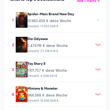
Alle Charts
Spider-Man: Brand New Day
1
13.963.409 €
diese Woche
Gesamt:
17.552.099 €
Die Odyssee
2
1
5.474.116 €
diese Woche
Gesamt:
27.318.535 €
Toy Story 5
3
1
1.101.757 €
diese Woche
Gesamt:
4.308.941 €
Minions & Monster
4
1
986.588 €
diese Woche
Gesamt:
15.995.599 €