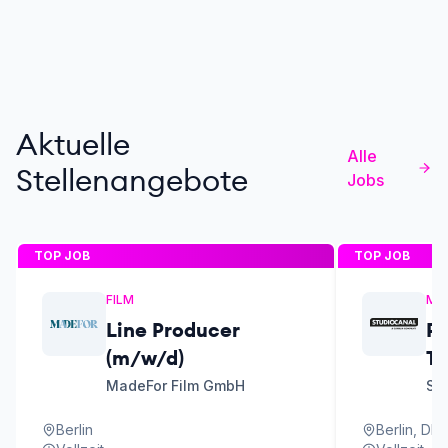
Aktuelle
Alle
Stellenangebote
Jobs
TOP JOB
TOP JOB
FILM
MA
Line Producer
P
(m/w/d)
Th
&
MadeFor Film GmbH
ST
En
Berlin
Berlin, DE
(